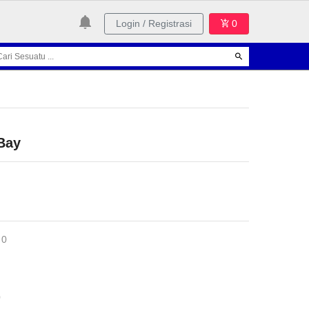
Login / Registrasi
0
eBay
 0
0