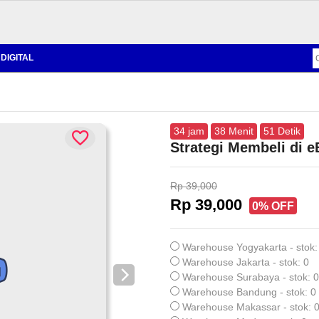
DIGITAL
34
jam
38
Menit
50
Detik
Strategi Membeli di 
Rp 39,000
Rp 39,000
0% OFF
Warehouse Yogyakarta - stok:
Warehouse Jakarta - stok: 0
Warehouse Surabaya - stok: 0
Warehouse Bandung - stok: 0
Warehouse Makassar - stok: 