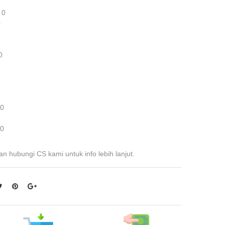
 0
0
0
 0
 0
an hubungi CS kami untuk info lebih lanjut.