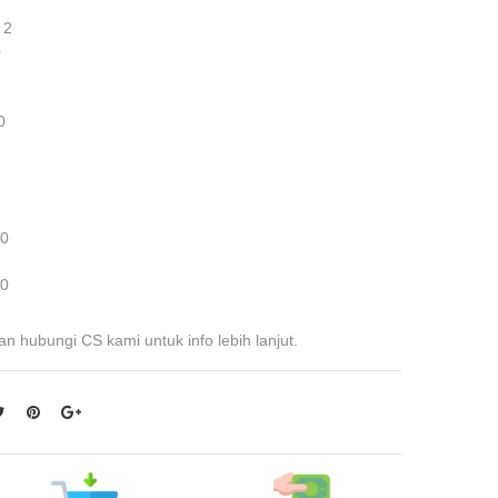
 2
0
0
 0
 0
an hubungi CS kami untuk info lebih lanjut.