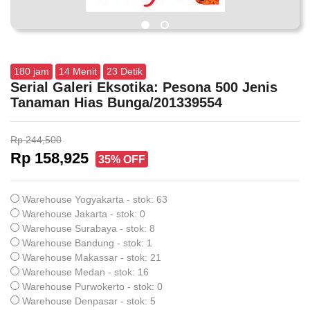
180
jam
14
Menit
22
Detik
Serial Galeri Eksotika: Pesona 500 Jenis
Tanaman Hias Bunga/201339554
Rp 244,500
Rp 158,925
35% OFF
Warehouse Yogyakarta - stok: 63
Warehouse Jakarta - stok: 0
Warehouse Surabaya - stok: 8
Warehouse Bandung - stok: 1
Warehouse Makassar - stok: 21
Warehouse Medan - stok: 16
Warehouse Purwokerto - stok: 0
Warehouse Denpasar - stok: 5