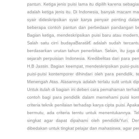
pantun. Ketiga jenis puisi lama itu dipilih karena seb
adalah ketiga jenis itu. Di Indonesia, banyak macam m
syair dideskripsikan syair karya penyair penting dal
beberapa contoh pantun dan perbedaan pandangan beber
Bagian ketiga, mendeskripsikan puisi baru atau modern,
Salah satu cirri budayaBaratâ€ adalah sudah tercan
berdasarkan urutan tahun penerbitan. Selain, itu juga 
sejarah perpuisian Indonesia. Kredibelitas dari para p
H.B Jassin. Bagian keempat, mendeskripsikan puisi-puisi
puisi-puisi kontemporer dihindari oleh para pendidik,
Menengah Atas. Alasannya adalah terlalu sulit untuk di
Untuk itulah di bagian ini deberi cara pemahaman terha
contoh bagi para pendidik dalam memehami puisi konte
criteria teknik penilaian terhadap karya cipta puisi. Apak
bermutu, ada criteria terntu untuk menentukannya. Te
singkat agar dapat dipahami oleh pendidik/Yuri. D
dibedakan untuk tingkat pelajar dan mahasiswa, agar pe