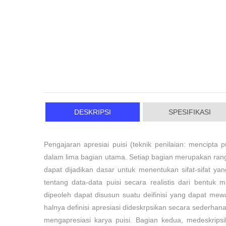
DESKRIPSI
SPESIFIKASI
Pengajaran apresiai puisi (teknik penilaian: mencipt
dalam lima bagian utama. Setiap bagian merupakan rangk
dapat dijadikan dasar untuk menentukan sifat-sifat y
tentang data-data puisi secara realistis dari bentuk
dipeoleh dapat disusun suatu deifinisi yang dapat mewak
halnya definisi apresiasi dideskrpsikan secara sederh
mengapresiasi karya puisi. Bagian kedua, medeskripsik