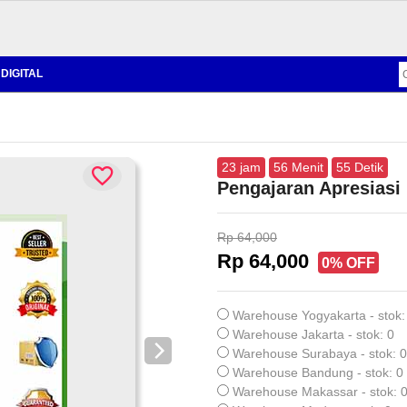
DIGITAL
23
jam
56
Menit
54
Detik
Pengajaran Apresiasi 
Rp 64,000
Rp 64,000
0% OFF
Warehouse Yogyakarta - stok:
Warehouse Jakarta - stok: 0
Warehouse Surabaya - stok: 0
Warehouse Bandung - stok: 0
Warehouse Makassar - stok: 