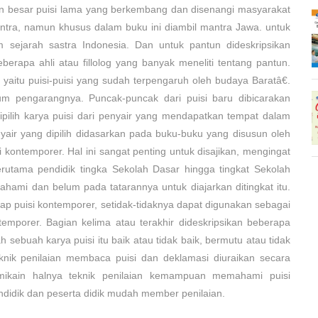
agian besar puisi lama yang berkembang dan disenangi masyarakat
antra, namun khusus dalam buku ini diambil mantra Jawa. untuk
am sejarah sastra Indonesia. Dan untuk pantun dideskripsikan
apa ahli atau fillolog yang banyak meneliti tentang pantun.
 yaitu puisi-puisi yang sudah terpengaruh oleh budaya Baratâ€.
tum pengarangnya. Puncak-puncak dari puisi baru dibicarakan
dipilih karya puisi dari penyair yang mendapatkan tempat dalam
enyair yang dipilih didasarkan pada buku-buku yang disusun oleh
 kontemporer. Hal ini sangat penting untuk disajikan, mengingat
 terutama pendidik tingka Sekolah Dasar hingga tingkat Sekolah
pahami dan belum pada tatarannya untuk diajarkan ditingkat itu.
dap puisi kontemporer, setidak-tidaknya dapat digunakan sebagai
mporer. Bagian kelima atau terakhir dideskripsikan beberapa
ah sebuah karya puisi itu baik atau tidak baik, bermutu atau tidak
knik penilaian membaca puisi dan deklamasi diuraikan secara
emikain halnya teknik penilaian kemampuan memahami puisi
ndidik dan peserta didik mudah member penilaian.