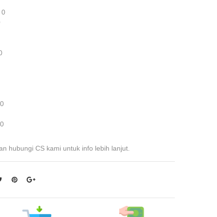
 0
0
0
 0
 0
an hubungi CS kami untuk info lebih lanjut.