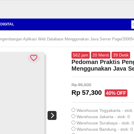
DIGITAL
ngembangan Aplikasi Web Database Menggunakan Java Server Page/20005
562
jam
20
Menit
38
Detik
Pedoman Praktis Pen
Menggunakan Java Se
Rp 95,500
Rp 57,300
40% OFF
Warehouse Yogyakarta - stok:
Warehouse Jakarta - stok: 0
Warehouse Surabaya - stok: 0
Warehouse Bandung - stok: 0