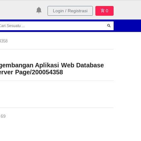
Login / Registrasi
0
4358
gembangan Aplikasi Web Database
rver Page/200054358
 69