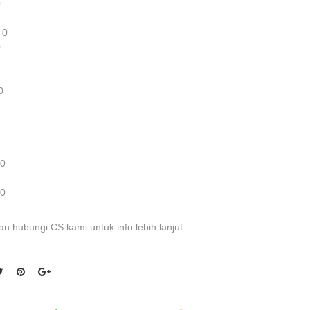
0
 0
0
0
 0
 0
an hubungi CS kami untuk info lebih lanjut.