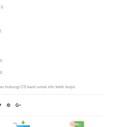
 0
3
2
 0
 0
an hubungi CS kami untuk info lebih lanjut.