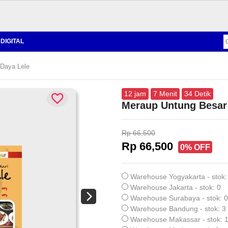
DIGITAL
 Daya Lele
12
jam
7
Menit
33
Detik
Meraup Untung Besar 
Rp 66,500
Rp 66,500
0% OFF
Warehouse Yogyakarta - stok:
Warehouse Jakarta - stok: 0
Warehouse Surabaya - stok: 0
Warehouse Bandung - stok: 3
Warehouse Makassar - stok: 