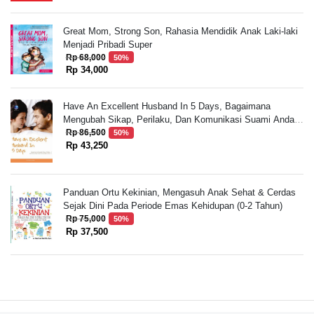
Great Mom, Strong Son, Rahasia Mendidik Anak Laki-laki
Menjadi Pribadi Super
Rp 68,000
50%
Rp 34,000
Have An Excellent Husband In 5 Days, Bagaimana
Mengubah Sikap, Perilaku, Dan Komunikasi Suami Anda
Dalam 5 Hari
Rp 86,500
50%
Rp 43,250
Panduan Ortu Kekinian, Mengasuh Anak Sehat & Cerdas
Sejak Dini Pada Periode Emas Kehidupan (0-2 Tahun)
Rp 75,000
50%
Rp 37,500