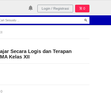
Login / Registrasi
0
II
jar Secara Logis dan Terapan
A Kelas XII
 0