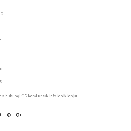
0
 0
0
0
 0
 0
an hubungi CS kami untuk info lebih lanjut.