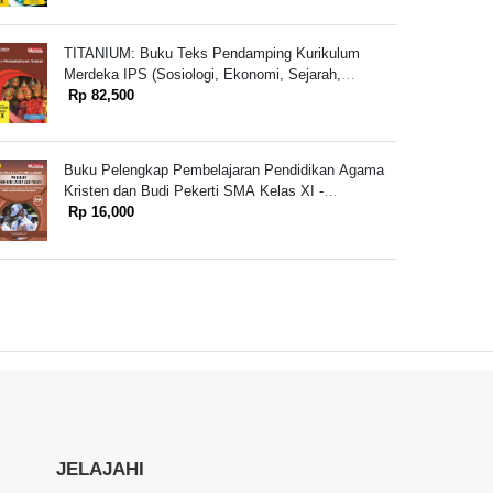
TITANIUM: Buku Teks Pendamping Kurikulum
Merdeka IPS (Sosiologi, Ekonomi, Sejarah,
Geografi ) untuk SMA/MA Kelas X
Rp 82,500
Buku Pelengkap Pembelajaran Pendidikan Agama
Kristen dan Budi Pekerti SMA Kelas XI -
Mengutamakan Pembangunan Karakter Kristiani
Rp 16,000
dalam Bingkai Moderasi Beragama
JELAJAHI