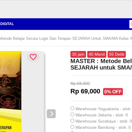
DIGITAL
etode Belajar Secara Logis Dan Terapan SEJARAH Untuk SMA/MA Kelas X
35
jam
45
Menit
54
Detik
MASTER : Metode Bela
SEJARAH untuk SMA/M
Rp 69,000
Rp 69,000
0% OFF
Warehouse Yogyakarta - stok:
Warehouse Jakarta - stok: 0
Warehouse Surabaya - stok: 0
Warehouse Bandung - stok: 0