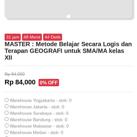
31
jam
48
Menit
44
Detik
MASTER : Metode Belajar Secara Logis dan
Terapan GEOGRAFI untuk SMA/MA kelas
XII
Rp 84,000
Rp 84,000
0% OFF
Warehouse Yogyakarta - stok: 0
Warehouse Jakarta - stok: 0
Warehouse Surabaya - stok: 0
Warehouse Bandung - stok: 0
Warehouse Makassar - stok: 0
Warehouse Medan - stok: 0