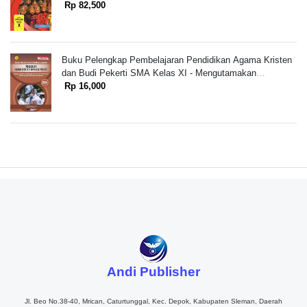
SMA/MA Kelas X
Rp 82,500
Buku Pelengkap Pembelajaran Pendidikan Agama Kristen
dan Budi Pekerti SMA Kelas XI - Mengutamakan
Pembangunan Karakter Kristiani dalam Bingkai Moderasi
Rp 16,000
Beragama
Andi Publisher
Jl. Beo No.38-40, Mrican, Caturtunggal, Kec. Depok, Kabupaten Sleman, Daerah