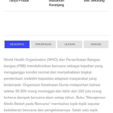
Tanya Produk
Masukkan
Beli Sekarang
Keranjang
DESKRIPSI
SPESIFIKASI
ULASAN
DISKUSI
World Health Organization (WHO) dari Perserikatan Bangsa-
bangsa (PBB) mendefinisikan bencana sebagai kejadian yang
mengganggu kondisi normal dan menyebabkan tingkat
penderitaan melebihi kapasitas adaptasi masyarakat yang
terdampak. Organisasi Kesehatan Dunia melaporkan bahwa
sekitar 90.000 orang meninggal dan lebih dari 160 juta orang
terkena dampak bencana alam setiap tahun. Buku "Manajemen
Medis Bedah pada Bencana" membahas topik-topik seputar
kedokteran bencana dan pengelolaannya. Salah satu topik