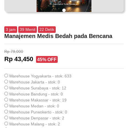
3
jam
39
Menit
22
Detik
Manajemen Medis Bedah pada Bencana
Rp 79,000
Rp 43,450
45% OFF
Warehouse Yogyakarta - stok: 633
Warehouse Jakarta - stok: 0
Warehouse Surabaya - stok: 12
Warehouse Bandung - stok: 0
Warehouse Makassar - stok: 19
Warehouse Medan - stok: 0
Warehouse Purwokerto - stok: 0
Warehouse Denpasar - stok: 2
Warehouse Malang - stok: 2