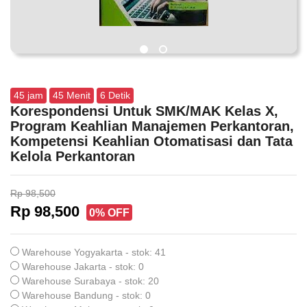
45
jam
45
Menit
6
Detik
Korespondensi Untuk SMK/MAK Kelas X,
Program Keahlian Manajemen Perkantoran,
Kompetensi Keahlian Otomatisasi dan Tata
Kelola Perkantoran
Rp 98,500
Rp 98,500
0% OFF
Warehouse Yogyakarta - stok: 41
Warehouse Jakarta - stok: 0
Warehouse Surabaya - stok: 20
Warehouse Bandung - stok: 0