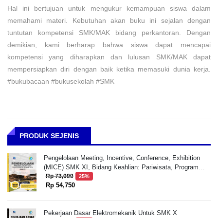
Hal ini bertujuan untuk mengukur kemampuan siswa dalam
memahami materi. Kebutuhan akan buku ini sejalan dengan
tuntutan kompetensi SMK/MAK bidang perkantoran. Dengan
demikian, kami berharap bahwa siswa dapat mencapai
kompetensi yang diharapkan dan lulusan SMK/MAK dapat
mempersiapkan diri dengan baik ketika memasuki dunia kerja.
#bukubacaan #bukusekolah #SMK
PRODUK SEJENIS
Pengelolaan Meeting, Incentive, Conference, Exhibition
(MICE) SMK XI, Bidang Keahlian: Pariwisata, Program
Keahlian: Perhotelan dan Jasa Pariwisata, Kompetensi
Rp 73,000
25%
Rp 54,750
Keahlian: Usaha Perjalanan Wisata
Pekerjaan Dasar Elektromekanik Untuk SMK X