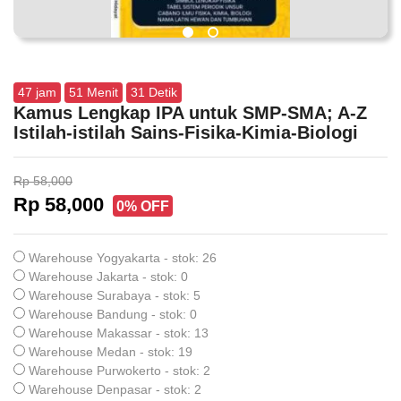
47
jam
51
Menit
30
Detik
Kamus Lengkap IPA untuk SMP-SMA; A-Z
Istilah-istilah Sains-Fisika-Kimia-Biologi
Rp 58,000
Rp 58,000
0% OFF
Warehouse Yogyakarta - stok: 26
Warehouse Jakarta - stok: 0
Warehouse Surabaya - stok: 5
Warehouse Bandung - stok: 0
Warehouse Makassar - stok: 13
Warehouse Medan - stok: 19
Warehouse Purwokerto - stok: 2
Warehouse Denpasar - stok: 2