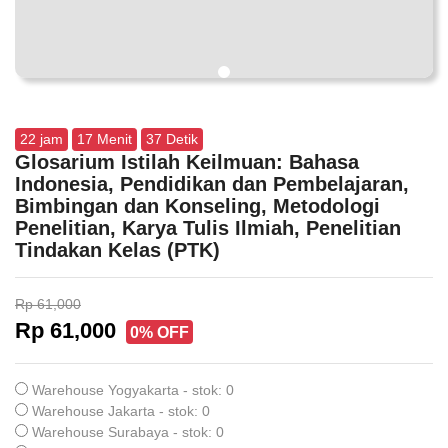
22
jam
17
Menit
37
Detik
Glosarium Istilah Keilmuan: Bahasa
Indonesia, Pendidikan dan Pembelajaran,
Bimbingan dan Konseling, Metodologi
Penelitian, Karya Tulis Ilmiah, Penelitian
Tindakan Kelas (PTK)
Rp 61,000
Rp 61,000
0% OFF
Warehouse Yogyakarta - stok: 0
Warehouse Jakarta - stok: 0
Warehouse Surabaya - stok: 0