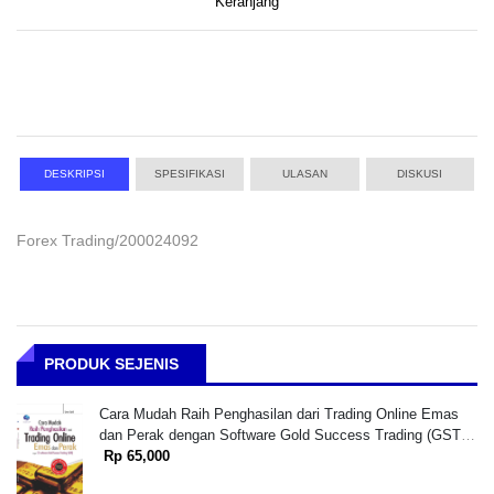
Keranjang
DESKRIPSI
SPESIFIKASI
ULASAN
DISKUSI
Forex Trading/200024092
PRODUK SEJENIS
Cara Mudah Raih Penghasilan dari Trading Online Emas
dan Perak dengan Software Gold Success Trading (GST)
+cd (BP)
Rp 65,000