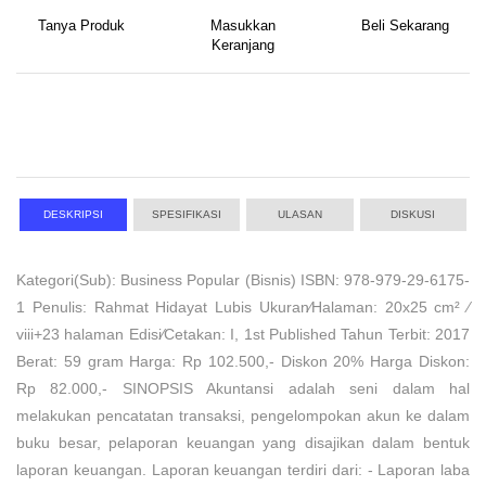
Tanya Produk
Masukkan
Beli Sekarang
Keranjang
DESKRIPSI
SPESIFIKASI
ULASAN
DISKUSI
Kategori(Sub): Business Popular (Bisnis) ISBN: 978-979-29-6175-
1 Penulis: Rahmat Hidayat Lubis Ukuran⁄Halaman: 20x25 cm² ⁄
viii+23 halaman Edisi⁄Cetakan: I, 1st Published Tahun Terbit: 2017
Berat: 59 gram Harga: Rp 102.500,- Diskon 20% Harga Diskon:
Rp 82.000,- SINOPSIS Akuntansi adalah seni dalam hal
melakukan pencatatan transaksi, pengelompokan akun ke dalam
buku besar, pelaporan keuangan yang disajikan dalam bentuk
laporan keuangan. Laporan keuangan terdiri dari: - Laporan laba