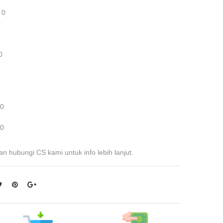
 0
0
0
 0
 0
an hubungi CS kami untuk info lebih lanjut.