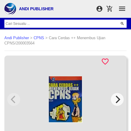
ANDI PUBLISHER
Andi Publisher
>
CPNS
> Cara Cerdas ++ Menembus Ujian
CPNS/200003564