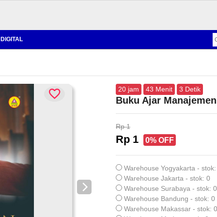
DIGITAL
20
jam
43
Menit
2
Detik
Buku Ajar Manajemen
Rp 1
Rp 1
0% OFF
Warehouse Yogyakarta - stok:
Warehouse Jakarta - stok: 0
Warehouse Surabaya - stok: 0
Warehouse Bandung - stok: 0
Warehouse Makassar - stok: 