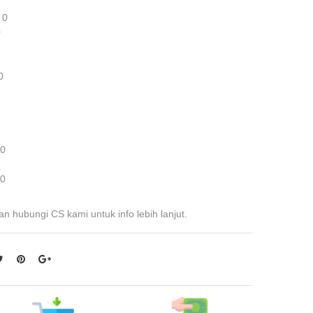
 0
0
0
 0
 0
an hubungi CS kami untuk info lebih lanjut.