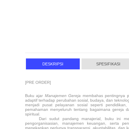
DESKRIPSI
SPESIFIKASI
[PRE ORDER]
Buku ajar
Manajemen Gereja
membahas pentingnya pe
adaptif terhadap perubahan sosial, budaya, dan teknolog
menjadi pusat pelayanan sosial seperti pendidikan
pemahaman menyeluruh tentang bagaimana gereja dapat
spiritual.
Dari sudut pandang manajerial, buku ini me
pengorganisasian, manajemen keuangan, serta pe
menekankan perlunya transparansi, akuntabilitas, dan 