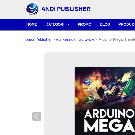
ANDI PUBLISHER
HOME
KATEGORI
PROMO
BLOG
PRODUK 
Andi Publisher
>
Aplikasi dan Software
> Arduino Mega, Pandu