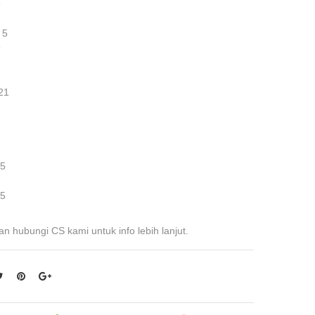
6
 5
9
21
 5
 5
an hubungi CS kami untuk info lebih lanjut.