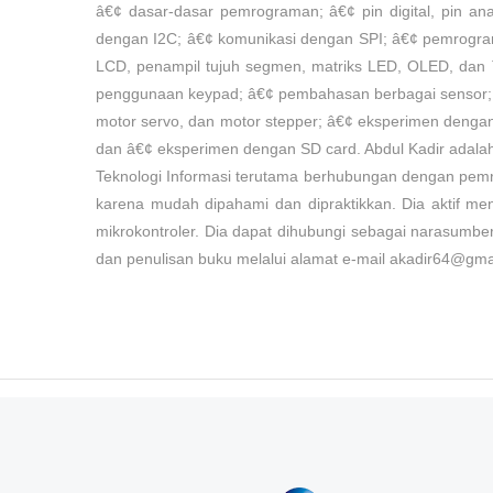
â€¢ dasar-dasar pemrograman; â€¢ pin digital, pin an
dengan I2C; â€¢ komunikasi dengan SPI; â€¢ pemrogram
LCD, penampil tujuh segmen, matriks LED, OLED, dan
penggunaan keypad; â€¢ pembahasan berbagai sensor; 
motor servo, dan motor stepper; â€¢ eksperimen denga
dan â€¢ eksperimen dengan SD card. Abdul Kadir adalah
Teknologi Informasi terutama berhubungan dengan pemr
karena mudah dipahami dan dipraktikkan. Dia aktif me
mikrokontroler. Dia dapat dihubungi sebagai narasumber
dan penulisan buku melalui alamat e-mail akadir64@gma