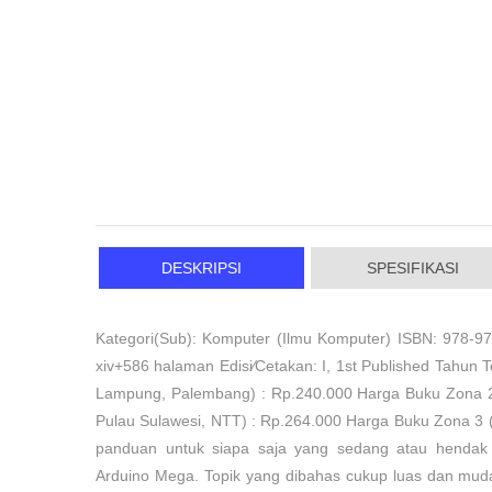
DESKRIPSI
SPESIFIKASI
Kategori(Sub): Komputer (Ilmu Komputer) ISBN: 978-97
xiv+586 halaman Edisi⁄Cetakan: I, 1st Published Tahun 
Lampung, Palembang) : Rp.240.000 Harga Buku Zona 2
Pulau Sulawesi, NTT) : Rp.264.000 Harga Buku Zona 3 
panduan untuk siapa saja yang sedang atau hendak
Arduino Mega. Topik yang dibahas cukup luas dan muda