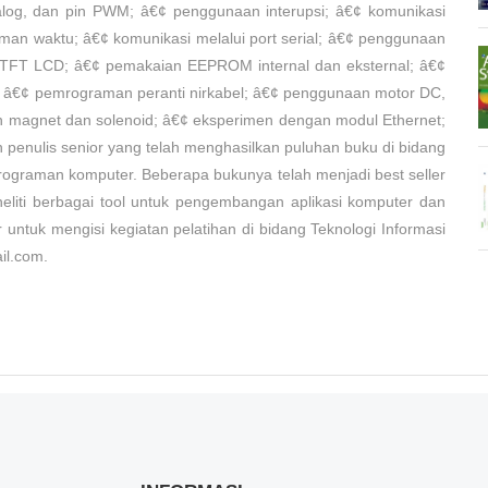
alog, dan pin PWM; â€¢ penggunaan interupsi; â€¢ komunikasi
an waktu; â€¢ komunikasi melalui port serial; â€¢ penggunaan
 TFT LCD; â€¢ pemakaian EEPROM internal dan eksternal; â€¢
â€¢ pemrograman peranti nirkabel; â€¢ penggunaan motor DC,
n magnet dan solenoid; â€¢ eksperimen dengan modul Ethernet;
 penulis senior yang telah menghasilkan puluhan buku di bidang
ograman komputer. Beberapa bukunya telah menjadi best seller
neliti berbagai tool untuk pengembangan aplikasi komputer dan
 untuk mengisi kegiatan pelatihan di bidang Teknologi Informasi
il.com.