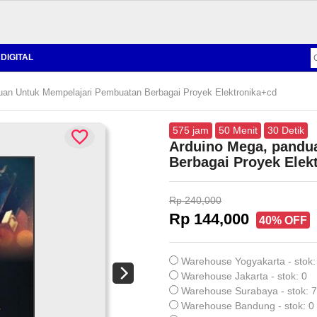
DIGITAL
an Untuk Mempelajari Pembuatan Berbagai Proyek Elektronika+cd
575
jam
50
Menit
29
Detik
Arduino Mega, pandu
Berbagai Proyek Elek
Rp 240,000
Rp 144,000
40% OFF
Warehouse Yogyakarta - stok:
Warehouse Jakarta - stok: 0
Warehouse Surabaya - stok: 7
Warehouse Bandung - stok: 0