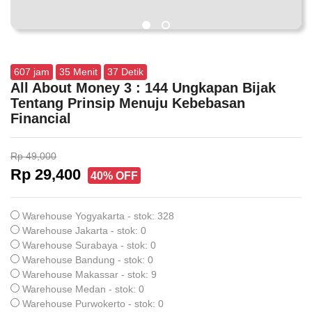
607
jam
35
Menit
36
Detik
All About Money 3 : 144 Ungkapan Bijak
Tentang Prinsip Menuju Kebebasan
Financial
Rp 49,000
Rp 29,400
40% OFF
Warehouse Yogyakarta - stok: 328
Warehouse Jakarta - stok: 0
Warehouse Surabaya - stok: 0
Warehouse Bandung - stok: 0
Warehouse Makassar - stok: 9
Warehouse Medan - stok: 0
Warehouse Purwokerto - stok: 0