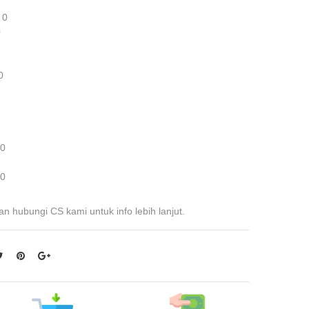
 0
0
0
 0
 0
an hubungi CS kami untuk info lebih lanjut.