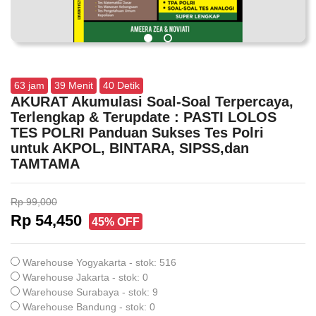
63
jam
39
Menit
40
Detik
AKURAT Akumulasi Soal-Soal Terpercaya,
Terlengkap & Terupdate : PASTI LOLOS
TES POLRI Panduan Sukses Tes Polri
untuk AKPOL, BINTARA, SIPSS,dan
TAMTAMA
Rp 99,000
Rp 54,450
45% OFF
Warehouse Yogyakarta - stok: 516
Warehouse Jakarta - stok: 0
Warehouse Surabaya - stok: 9
Warehouse Bandung - stok: 0