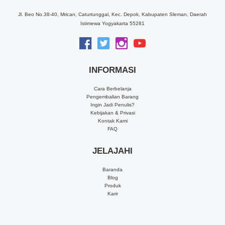
Jl. Beo No.38-40, Mrican, Caturtunggal, Kec. Depok, Kabupaten Sleman, Daerah
Istimewa Yogyakarta 55281
INFORMASI
Cara Berbelanja
Pengembalian Barang
Ingin Jadi Penulis?
Kebijakan & Privasi
Kontak Kami
FAQ
JELAJAHI
Baranda
Blog
Produk
Karir