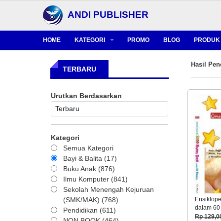
ANDI PUBLISHER
HOME
KATEGORI
PROMO
BLOG
PRODUK 
Hasil Pen
TERBARU
Urutkan Berdasarkan
Kategori
Semua Kategori
Bayi & Balita (17)
Buku Anak (876)
Ilmu Komputer (841)
Sekolah Menengah Kejuruan
(SMK/MAK) (768)
Ensiklope
dalam 60
Pendidikan (611)
Rp 129,0
NON BOOK (464)